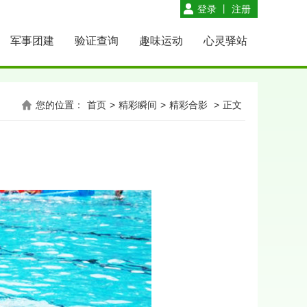
登录
丨
注册
军事团建
验证查询
趣味运动
心灵驿站
您的位置：
首页
>
精彩瞬间
>
精彩合影
>
正文