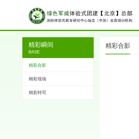
精彩瞬间
精彩合影
BASE
精彩合影
精彩现场
精彩特写