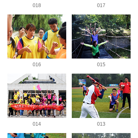
018
017
016
015
014
013