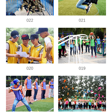
022
021
020
019