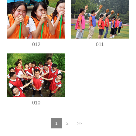
012
011
010
1
2
>>